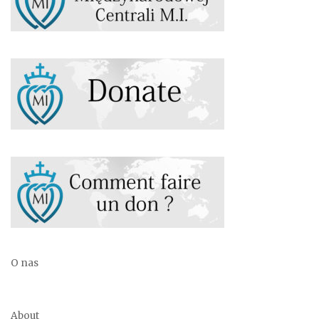
O nas
About