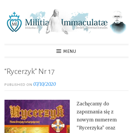
Skip
to
content
MENU
“Rycerzyk” Nr 17
07/10/2020
PUBLISHED ON
Zachęcamy do
zapoznania się z
nowym numerem
“Rycerzyka” oraz