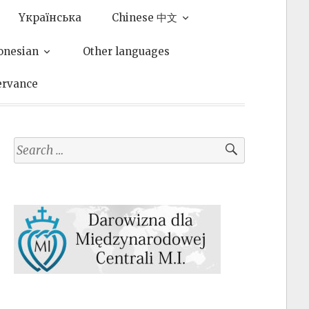
Yкраїнська
Chinese 中文
onesian
Other languages
ervance
Search
for: