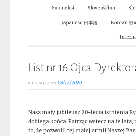
Suomeksi
Slovenščina
Sl
Japanese 日本語
Korean 
Intern
List nr 16 Ojca Dyrektor
08/12/2020
PUBLISHED ON
Nasz mały jubileusz 20-lecia istnienia 
dobiega końca. Patrząc wstecz na te lat
to, że pozwolił tej małej armii Naszej Pan