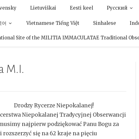
ovensky
Lietuviškai
Eesti keel
Pусский
한국어
Vietnamese Tiếng Việt
Sinhalese
Ind
ational Site of the MILITIA IMMACULATAE Traditional Obs
a M.I.
Drodzy Rycerze Niepokalanej!
Rycerstwa Niepokalanej Tradycyjnej Obserwancji
a, musimy najpierw podziękować Panu Bogu za
i rozszerzyć się na 62 kraje na pięciu