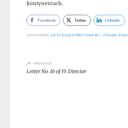
kontynentach.
Facebook
Twitter
LinkedIn
CATEGORIES
LISTY OJCA DYREKTORA M.I.
,
POLISH
,
POLS
Post
PREVIOUS
navigation
Letter No. 16 of Fr. Director