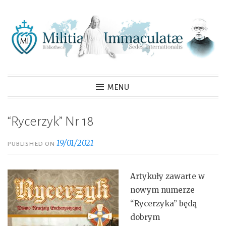
Skip
to
content
MENU
“Rycerzyk” Nr 18
19/01/2021
PUBLISHED ON
Artykuły zawarte w
nowym numerze
“Rycerzyka” będą
dobrym