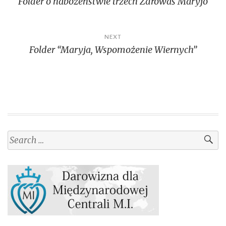
Folder o nabożeństwie trzech Zdrowaś Maryjo
navigation
NEXT
Folder “Maryja, Wspomożenie Wiernych”
Search
for: