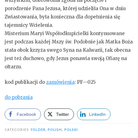
wszystkim, dobrowolna zgoda na poczęcie i
porodzenie Pana Jezusa, której udzieliła Ona w dniu
Zwiastowania, była konieczna dla dopełnienia się
tajemnicy Wcielenia.
Misterium Maryi Współodkupicielki kontynuowane
jest podczas każdej Mszy św. Podobnie jak Matka Boża
stała obok krzyża swego Syna na Kalwarii, tak obecna
jest też duchowo, gdy Jezus ponawia swoją Ofiarę na
ołtarzu.
kod publikacji do
zamówienia
: PF—025
do pobrania
Facebook
Twitter
LinkedIn
CATEGORIES
FOLDER
,
POLISH
,
POLSKI