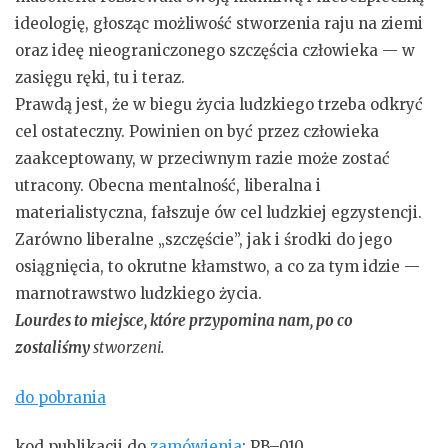
ideologię, głosząc możliwość stworzenia raju na ziemi
oraz ideę nieograniczonego szczęścia człowieka — w
zasięgu ręki, tu i teraz.
Prawdą jest, że w biegu życia ludzkiego trzeba odkryć
cel ostateczny. Powinien on być przez człowieka
zaakceptowany, w przeciwnym razie może zostać
utracony. Obecna mentalność, liberalna i
materialistyczna, fałszuje ów cel ludzkiej egzystencji.
Zarówno liberalne „szczęście”, jak i środki do jego
osiągnięcia, to okrutne kłamstwo, a co za tym idzie —
marnotrawstwo ludzkiego życia.
Lourdes to miejsce, które przypomina nam, po co
zostaliśmy
stworzeni.
do pobrania
kod publikacji do
zamówienia
: PB–010