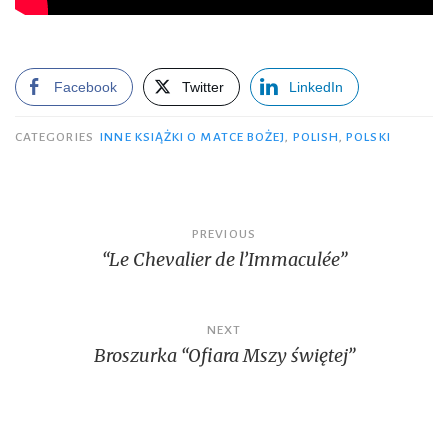
Facebook
Twitter
LinkedIn
CATEGORIES
INNE KSIĄŻKI O MATCE BOŻEJ
,
POLISH
,
POLSKI
Post
PREVIOUS
“Le Chevalier de l’Immaculée”
navigation
NEXT
Broszurka “Ofiara Mszy świętej”