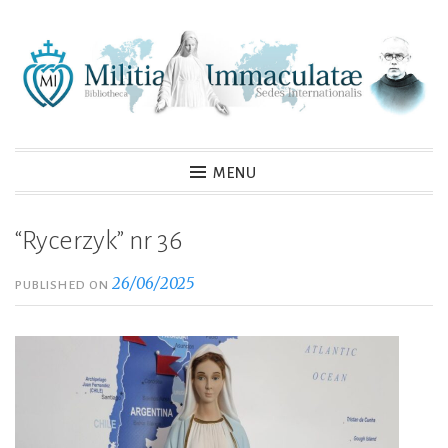
Skip
to
content
MENU
“Rycerzyk” nr 36
26/06/2025
PUBLISHED ON