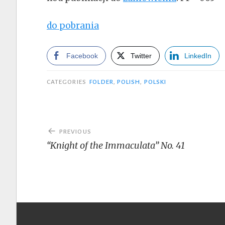
do pobrania
Facebook
Twitter
LinkedIn
CATEGORIES
FOLDER
,
POLISH
,
POLSKI
Post
PREVIOUS
navigation
“Knight of the Immaculata” No. 41