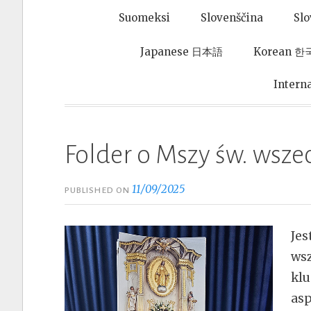
Suomeksi
Slovenščina
Sl
Japanese 日本語
Korean 
Intern
Folder o Mszy św. wsz
11/09/2025
PUBLISHED ON
Jes
wsz
klu
asp