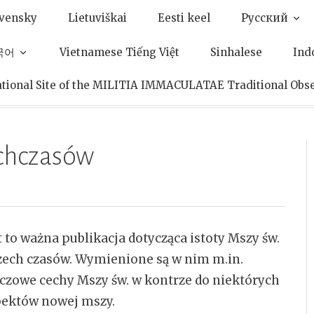
ovensky
Lietuviškai
Eesti keel
Pусский
한국어
Vietnamese Tiếng Việt
Sinhalese
Ind
ational Site of the MILITIA IMMACULATAE Traditional Obs
echczasów
t to ważna publikacja dotycząca istoty Mszy św.
ech czasów. Wymienione są w nim m.in.
czowe cechy Mszy św. w kontrze do niektórych
ektów nowej mszy.