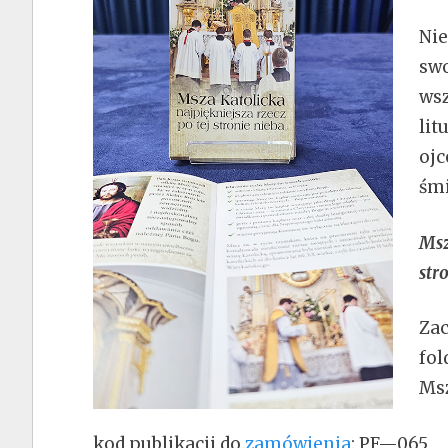
Nie
swo
wsz
lit
oj
śmi
Msz
str
Zac
fol
Msz
kod publikacji do
zamówienia
: PF—065