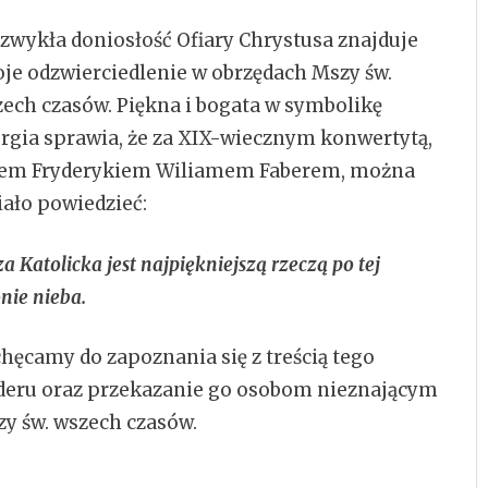
zwykła doniosłość Ofiary Chrystusa znajduje
je odzwierciedlenie w obrzędach Mszy św.
ech czasów. Piękna i bogata w symbolikę
urgia sprawia, że za XIX-wiecznym konwertytą,
cem Fryderykiem Wiliamem Faberem, można
ało powiedzieć:
a Katolicka jest najpiękniejszą rzeczą po tej
onie nieba.
hęcamy do zapoznania się z treścią tego
deru oraz przekazanie go osobom nieznającym
y św. wszech czasów.