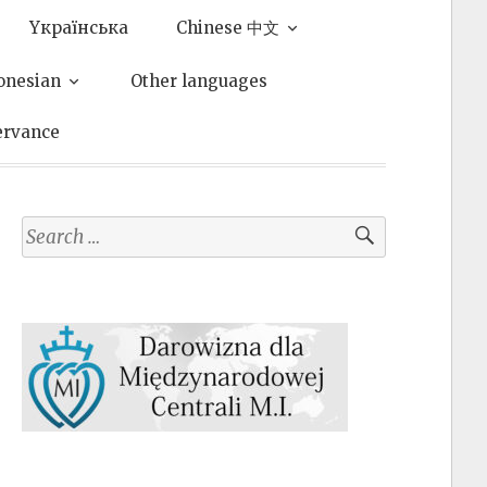
Yкраїнська
Chinese 中文
onesian
Other languages
ervance
Search
for: