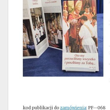
kod publikacji do
zamówienia
: PF—068