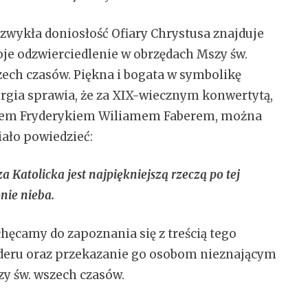
zwykła doniosłość Ofiary Chrystusa znajduje
je odzwierciedlenie w obrzędach Mszy św.
ech czasów. Piękna i bogata w symbolikę
urgia sprawia, że za XIX-wiecznym konwertytą,
cem Fryderykiem Wiliamem Faberem, można
ało powiedzieć:
a Katolicka jest najpiękniejszą rzeczą po tej
onie nieba.
hęcamy do zapoznania się z treścią tego
deru oraz przekazanie go osobom nieznającym
y św. wszech czasów.