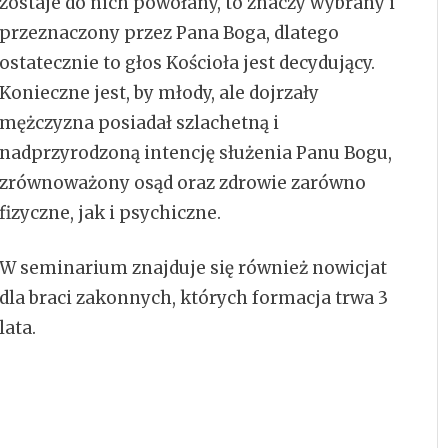
zostaje do nich powołany, to znaczy wybrany i
przeznaczony przez Pana Boga, dlatego
ostatecznie to głos Kościoła jest decydujący.
Konieczne jest, by młody, ale dojrzały
mężczyzna posiadał szlachetną i
nadprzyrodzoną intencję służenia Panu Bogu,
zrównoważony osąd oraz zdrowie zarówno
fizyczne, jak i psychiczne.
W seminarium znajduje się również nowicjat
dla braci zakonnych, których formacja trwa 3
lata.