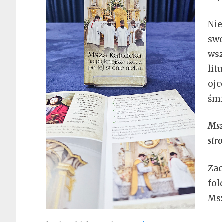
Nie
swo
wsz
lit
oj
śmi
Msz
str
Zac
fol
Msz