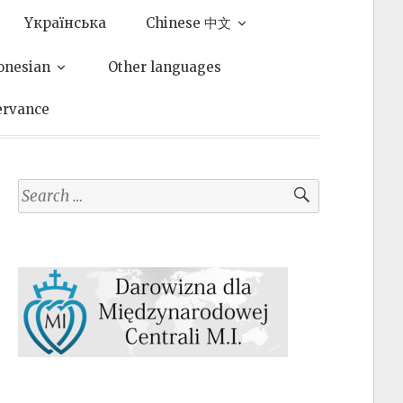
Yкраїнська
Chinese 中文
onesian
Other languages
ervance
Search
for: