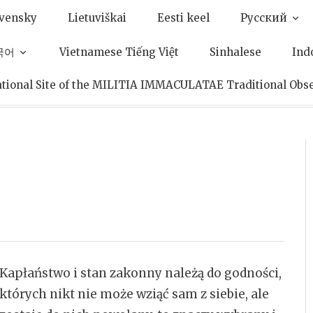
ovensky
Lietuviškai
Eesti keel
Pусский
한국어
Vietnamese Tiếng Việt
Sinhalese
Ind
ational Site of the MILITIA IMMACULATAE Traditional Obs
Kapłaństwo i stan zakonny należą do godności,
których nikt nie może wziąć sam z siebie, ale