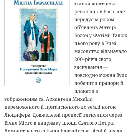
тільки жовтневої
революції в Росії, але
передусім роком
об’явлень Матері
Божої у Фатімі! Також
цього року в Римі
масонство відзначало
200-річчя свого
заснування —
повсюдно можна було
побачити прапори й
плакати з
зображенням св. Архангела Михаїла,
переможеного й притисненого до землі ногою
Люцифера. Довжелезні процесії тягнулися через
Вічне Місто в напрямку площі Святого Петра.
Демонстранти співали блюзнірські пісні й несли