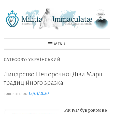
Skip
to
content
MENU
CATEGORY:
YКРАЇНСЬКИЙ
Лицарство Непорочної Діви Марії
традиційного зразка
12/03/2020
PUBLISHED ON
Рік 1917 був роком не