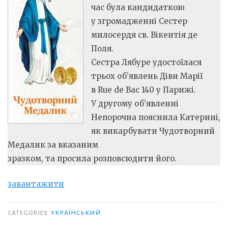
час була кандидаткою
у згромадженні Сестер
милосердя св. Вікентія де
Поля.
Сестра Лябуре удостоїлася
трьох об’явлень Діви Марії
в Rue de Bac 140 у Парижі.
У другому об’явленні
Непорочна пояснила Катерині,
як викарбувати Чудотворний
Медалик за вказаним
зразком, та просила розповсюдити його.
завантажити
CATEGORIES
YКРАЇНСЬКИЙ