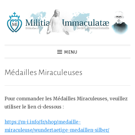
Skip
to
content
MENU
Médailles Miraculeuses
Pour commander les Médailles Miraculeuses, veuillez
utiliser le lien ci-dessous :
https://m-i.info/fr/shop/medaille-
miraculeuse/wundertaetige-medaillen-silber/