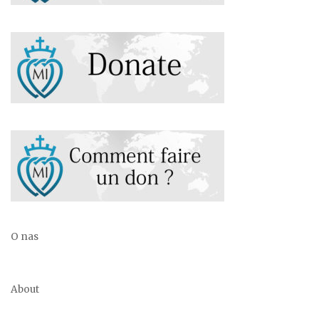
O nas
About