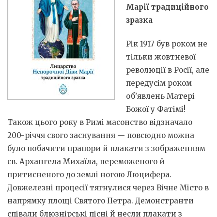
Марії традиційного
зразка
Рік 1917 був роком не
тільки жовтневої
революції в Росії, але
передусім роком
об’явлень Матері
Божої у Фатімі!
Також цього року в Римі масонство відзначало
200-річчя свого заснування — повсюдно можна
було побачити прапори й плакати з зображенням
св. Архангела Михаїла, переможеного й
притисненого до землі ногою Люцифера.
Довжелезні процесії тягнулися через Вічне Місто в
напрямку площі Святого Петра. Демонстранти
співали блюзнірські пісні й несли плакати з