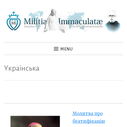
Skip
to
content
MENU
Yкраїнська
Молитва про
беатифікацію