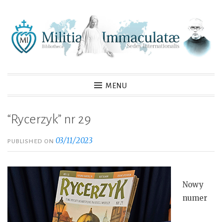
Skip
to
content
MENU
“Rycerzyk” nr 29
03/11/2023
PUBLISHED ON
Nowy
numer