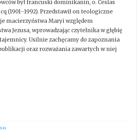
wców był francuski dominikanin, o. Ceslas
icq (1901–1992). Przedstawił on teologiczne
e macierzyństwa Maryi względem
twa Jezusa, wprowadzając czytelnika w głębię
tajemnicy. Usilnie zachęcamy do zapoznania
ą publikacji oraz rozważania zawartych w niej
SKI