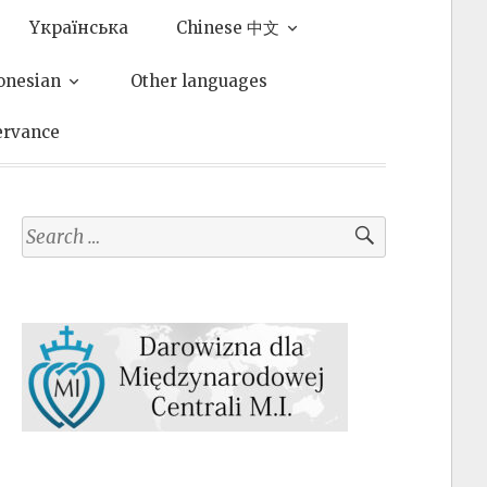
Yкраїнська
Chinese 中文
onesian
Other languages
ervance
Search
for: