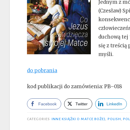
Jednym z mó
(Czesław) Sp
konsekwencj
człowieczeńs
duchową tej 
się z treści
myśli.
do pobrania
kod publikacji do zamówienia: PB–018
Facebook
Twitter
LinkedIn
CATEGORIES
INNE KSIĄŻKI O MATCE BOŻEJ
,
POLISH
,
POL