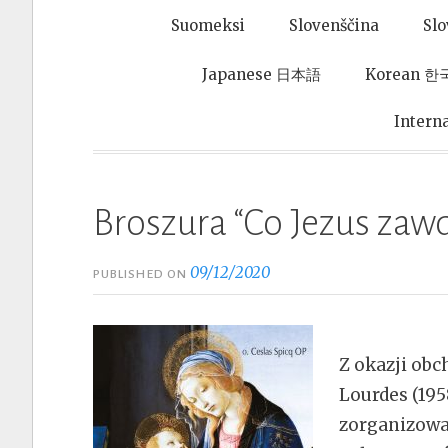
Suomeksi
Slovenščina
Sl
Japanese 日本語
Korean 
Intern
Broszura “Co Jezus zaw
09/12/2020
PUBLISHED ON
Z okazji obc
Lourdes (195
zorganizowa