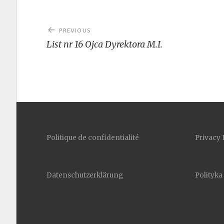
Post
PREVIOUS
navigation
List nr 16 Ojca Dyrektora M.I.
Politique de confidentialité
Privacy 
Datenschutzerklärung
Polityka