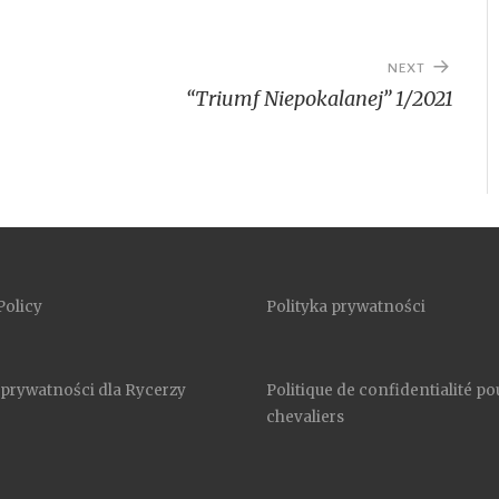
NEXT
“Triumf Niepokalanej” 1/2021
Policy
Polityka prywatności
 prywatności dla Rycerzy
Politique de confidentialité po
chevaliers