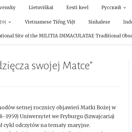
ovensky
Lietuviškai
Eesti keel
Pусский
한국어
Vietnamese Tiếng Việt
Sinhalese
Ind
ational Site of the MILITIA IMMACULATAE Traditional Obs
dzięcza swojej Matce”
hodów setnej rocznicy objawień Matki Bożej w
8–1959) Uniwersytet we Fryburgu (Szwajcaria)
ł cykl odczytów na tematy maryjne.