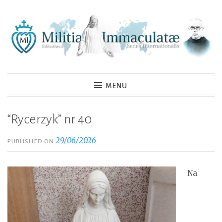
Skip
to
content
MENU
“Rycerzyk” nr 40
29/06/2026
PUBLISHED ON
Na