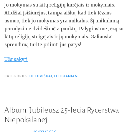
jo mokymas su kitų religijų kūrėjais ir mokymais.
Atidžiai įsižiūrėjus, tampa aišku, kad tiek Jėzaus
asmuo, tiek jo mokymas yra unikalūs. Šį unikalumą
parodysime dvidešimčia punktų. Palyginsime Jėzų su
kitų religijų steigėjais ir jų mokymais. Galiausiai
sprendimą turite priimti jūs patys!
Užsisakyti
CATEGORIES
LIETUVIŠKAI
,
LITHUANIAN
Album: Jubileusz 25-lecia Rycerstwa
Niepokalanej