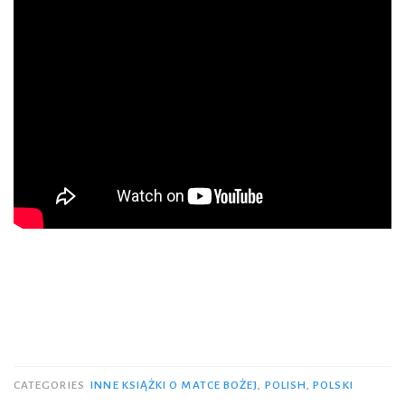
CATEGORIES
INNE KSIĄŻKI O MATCE BOŻEJ
,
POLISH
,
POLSKI