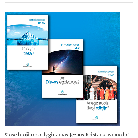
Šiose brošiūrose lyginamas Jėzaus Kristaus asmuo bei